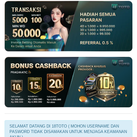
SELAMAT DATANG DI 18TOTO ( MOHON USERNAME DAN
PASWORD TIDAK DISAMAKAN UNTUK MENJAGA KEAMANAN