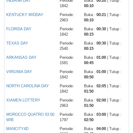
INDIANA DAY
Periode:
Buka :
00:20
| Tutup :
1842
00:10
KENTUCKY MIDDAY
Periode:
Buka :
00:21
| Tutup :
2963
00:10
FLORIDA DAY
Periode:
Buka :
00:30
| Tutup :
1842
00:15
TEXAS DAY
Periode:
Buka :
00:30
| Tutup :
2540
00:15
ARKANSAS DAY
Periode:
Buka :
01:00
| Tutup :
1581
00:45
VIRGINIA DAY
Periode:
Buka :
01:00
| Tutup :
1842
00:50
NORTH CAROLINA DAY
Periode:
Buka :
02:05
| Tutup :
1842
01:50
XIAMEN LOTTERY
Periode:
Buka :
02:00
| Tutup :
2963
01:50
MOROCCO QUATRO 03:00
Periode:
Buka :
03:00
| Tutup :
WIB
1797
02:50
MANCITY4D
Periode:
Buka :
04:00
| Tutup :