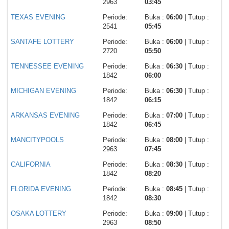
2963
03:45
TEXAS EVENING
Periode:
Buka :
06:00
| Tutup :
2541
05:45
SANTAFE LOTTERY
Periode:
Buka :
06:00
| Tutup :
2720
05:50
TENNESSEE EVENING
Periode:
Buka :
06:30
| Tutup :
1842
06:00
MICHIGAN EVENING
Periode:
Buka :
06:30
| Tutup :
1842
06:15
ARKANSAS EVENING
Periode:
Buka :
07:00
| Tutup :
1842
06:45
MANCITYPOOLS
Periode:
Buka :
08:00
| Tutup :
2963
07:45
CALIFORNIA
Periode:
Buka :
08:30
| Tutup :
1842
08:20
FLORIDA EVENING
Periode:
Buka :
08:45
| Tutup :
1842
08:30
OSAKA LOTTERY
Periode:
Buka :
09:00
| Tutup :
2963
08:50