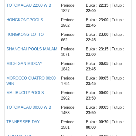
TOTOMACAU 22:00 WIB
Periode:
Buka :
22:15
| Tutup :
1827
22:00
HONGKONGPOOLS
Periode:
Buka :
23:00
| Tutup :
2962
22:45
HONGKONG LOTTO
Periode:
Buka :
23:00
| Tutup :
662
22:45
SHANGHAI POOLS MALAM
Periode:
Buka :
23:15
| Tutup :
1071
23:00
MICHIGAN MIDDAY
Periode:
Buka :
00:05
| Tutup :
1842
23:45
MOROCCO QUATRO 00:00
Periode:
Buka :
00:05
| Tutup :
WIB
1794
23:45
MALIBUCITYPOOLS
Periode:
Buka :
00:00
| Tutup :
2962
23:50
TOTOMACAU 00:00 WIB
Periode:
Buka :
00:05
| Tutup :
1453
23:50
TENNESSEE DAY
Periode:
Buka :
00:30
| Tutup :
1581
00:00