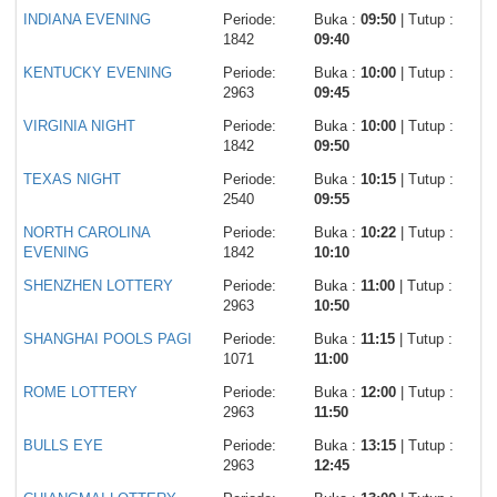
INDIANA EVENING
Periode:
Buka :
09:50
| Tutup :
1842
09:40
KENTUCKY EVENING
Periode:
Buka :
10:00
| Tutup :
2963
09:45
VIRGINIA NIGHT
Periode:
Buka :
10:00
| Tutup :
1842
09:50
TEXAS NIGHT
Periode:
Buka :
10:15
| Tutup :
2540
09:55
NORTH CAROLINA
Periode:
Buka :
10:22
| Tutup :
EVENING
1842
10:10
SHENZHEN LOTTERY
Periode:
Buka :
11:00
| Tutup :
2963
10:50
SHANGHAI POOLS PAGI
Periode:
Buka :
11:15
| Tutup :
1071
11:00
ROME LOTTERY
Periode:
Buka :
12:00
| Tutup :
2963
11:50
BULLS EYE
Periode:
Buka :
13:15
| Tutup :
2963
12:45